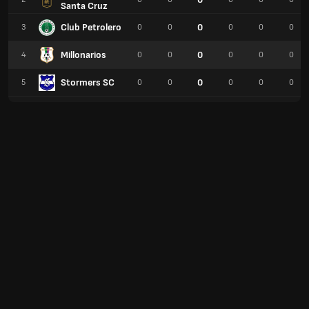
Santa Cruz
Club Petrolero
0
3
0
0
0
0
0
Millonarios
0
4
0
0
0
0
0
Stormers SC
0
5
0
0
0
0
0