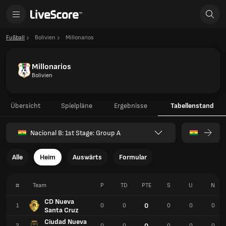
Fußball
Bolivien
Millonarios
Millonarios
Bolivien
Übersicht
Spielpläne
Ergebnisse
Tabellenstand
Nacional B: 1st Stage: Group A
Alle
Heim
Auswärts
Formular
#
Team
P
TD
PTE
S
U
N
CD Nueva
0
1
0
0
0
0
0
Santa Cruz
Ciudad Nueva
0
2
0
0
0
0
0