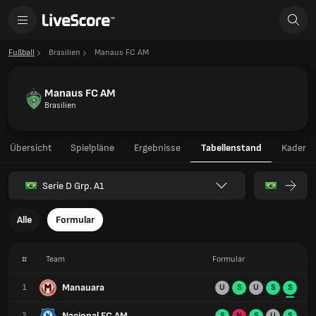
Fußball
Brasilien
Manaus FC AM
Manaus FC AM
Brasilien
Übersicht
Spielpläne
Ergebnisse
Tabellenstand
Kader
Serie D Grp. A1
Alle
Formular
#
Team
Formular
Manauara
1
U
S
U
S
S
Nacional FC AM
2
S
N
S
U
S