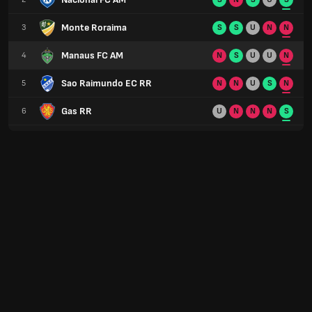
Monte Roraima
3
S
S
U
N
N
Manaus FC AM
4
N
S
U
U
N
Sao Raimundo EC RR
5
N
N
U
S
N
Gas RR
6
U
N
N
N
S