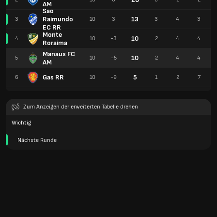
AM
Sao
Raimundo
13
3
10
3
3
4
3
EC RR
Monte
10
4
10
-3
2
4
4
Roraima
Manaus FC
10
5
10
-5
2
4
4
AM
Gas RR
5
6
10
-9
1
2
7
Zum Anzeigen der erweiterten Tabelle drehen
Wichtig
Nächste Runde