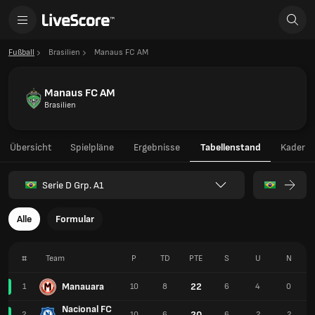
Fußball
Brasilien
Manaus FC AM
Manaus FC AM
Brasilien
Übersicht
Spielpläne
Ergebnisse
Tabellenstand
Kader
Serie D Grp. A1
Alle
Formular
#
Team
P
TD
PTE
S
U
N
Manauara
22
1
10
8
6
4
0
Nacional FC
20
2
10
6
6
2
2