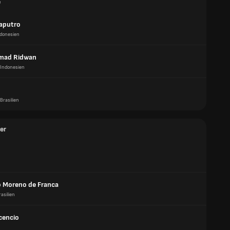
e
aputro
donesien
ad Ridwan
Indonesien
Brasilien
er
 Moreno de Franca
rasilien
cencio