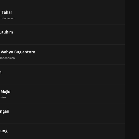
n Tahar
Indonesien
Lauhim
 Wahyu Sugiantoro
Indonesien
q
 Majid
sien
ngaji
rung