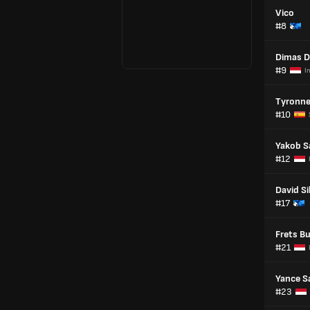
Vico
#8
Dimas D
#9
I
Tyronn
#10
Yakob S
#12
David Si
#17
Frets B
#21
Yance S
#23