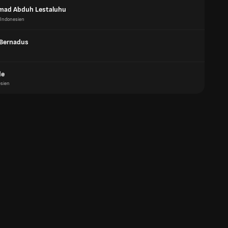
ad Abduh Lestaluhu
Indonesien
 Bernadus
de
sien