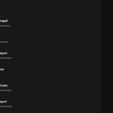
rajad
ndonesien
e
Spanien
ayuri
Indonesien
lva
utuan
Indonesien
ayuri
Indonesien