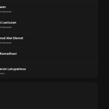
awan
Indonesien
i Lestusen
Indonesien
ad Alwi Slamat
Indonesien
 Ramadhani
rvin Latupeirissa
sien