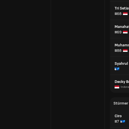
Tri Seti
#68
Manahat
#69
Muhamm
#88
Syahrul
Decky Be
Indone
Stürmer
Ciro
#7