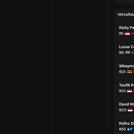
Mittelfel
Rizky Pe
#5
I
Lucas C
#8
B
Wbeyma
#16
Taufik 
#19
David M
#29
Ridho S
#56