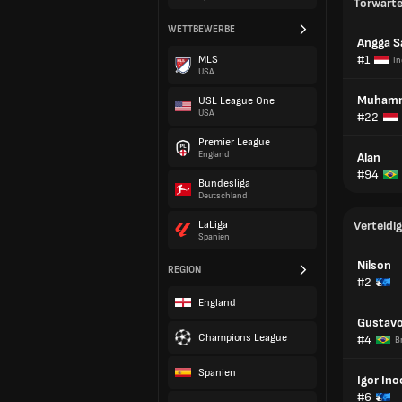
Torwart
WETTBEWERBE
Angga S
#1
MLS
In
USA
Muhamm
USL League One
USA
#22
Premier League
England
Alan
#94
Bundesliga
Deutschland
LaLiga
Verteidig
Spanien
Nilson
REGION
#2
England
Gustavo
Champions League
#4
B
Spanien
Igor Ino
#6