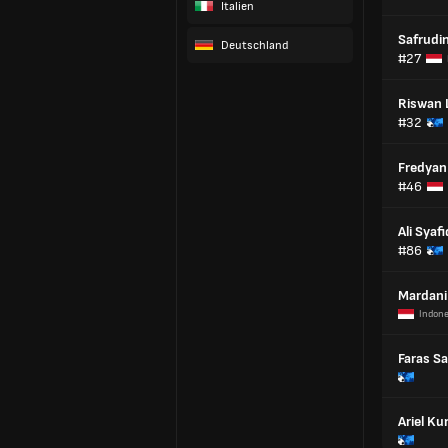
Italien
Safrudi
Deutschland
#27
Riswan 
#32
Fredyan
#46
Ali Syafi
#86
Mardani
Indone
Faras Sa
Ariel Ku