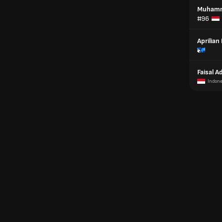
Muhamm
#96
Aprilian
Faisal A
Indone