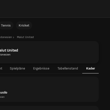
Tennis
Kricket
ndonesien
Malut United
lut United
donesien
ht
Spielpläne
Ergebnisse
Tabellenstand
Kader
usilo
sien