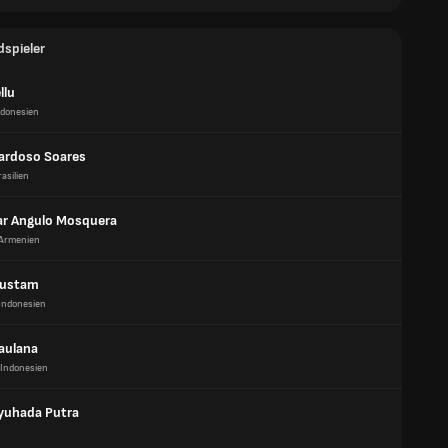
dspieler
llu
ndonesien
ardoso Soares
rasilien
r Angulo Mosquera
Armenien
Rustam
Indonesien
aulana
Indonesien
yuhada Putra