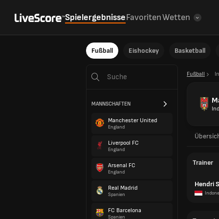
Spielergebnisse
Favoriten
Wetten
Fußball
Eishockey
Basketball
Fußball
I
Ma
MANNSCHAFTEN
In
Manchester United
England
Übersic
Liverpool FC
England
Trainer
Arsenal FC
England
Hendri S
Real Madrid
Indone
Spanien
FC Barcelona
Spanien