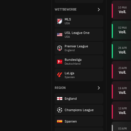
10 MAI
WETTBEWERBE
Voll.
MLS
USA
02 MAI
Voll.
USL League One
USA
Premier League
28 APR
England
Voll.
Bundesliga
Deutschland
23 APR
Voll.
LaLiga
Spanien
REGION
19 APR
Voll.
England
12 APR
Champions League
Voll.
Spanien
03 APR