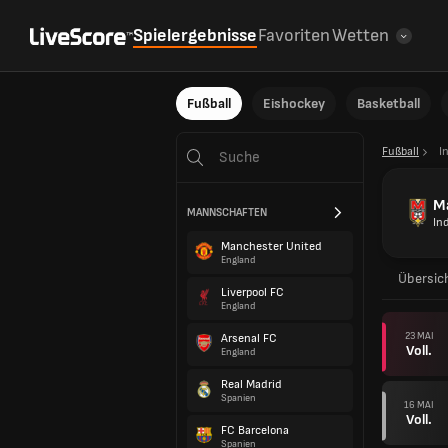
Spielergebnisse
Favoriten
Wetten
Fußball
Eishockey
Basketball
Fußball
I
Ma
MANNSCHAFTEN
In
Manchester United
England
Übersic
Liverpool FC
England
23 MAI
Arsenal FC
Voll.
England
Real Madrid
Spanien
16 MAI
Voll.
FC Barcelona
Spanien