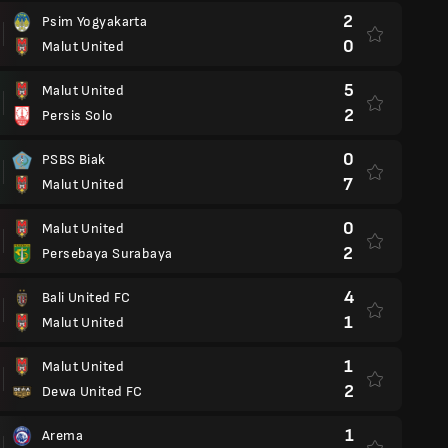
2
Psim Yogyakarta
0
Malut United
5
Malut United
2
Persis Solo
0
PSBS Biak
7
Malut United
0
Malut United
2
Persebaya Surabaya
4
Bali United FC
1
Malut United
1
Malut United
2
Dewa United FC
1
Arema