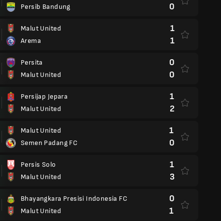
0
Persib Bandung
1
Malut United
1
Arema
0
Persita
0
Malut United
1
Persijap Jepara
2
Malut United
1
Malut United
0
Semen Padang FC
1
Persis Solo
3
Malut United
0
Bhayangkara Presisi Indonesia FC
1
Malut United