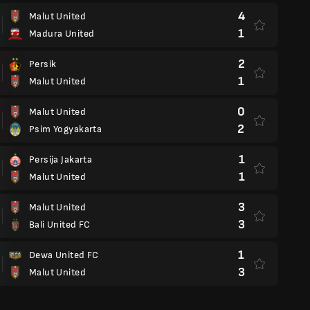
4
Malut United
1
Madura United
2
Persik
1
Malut United
0
Malut United
2
Psim Yogyakarta
1
Persija Jakarta
1
Malut United
3
Malut United
3
Bali United FC
1
Dewa United FC
3
Malut United