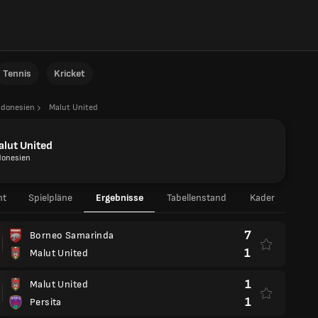
Tennis
Kricket
ndonesien
Malut United
lut United
donesien
ht
Spielpläne
Ergebnisse
Tabellenstand
Kader
7
Borneo Samarinda
1
Malut United
1
Malut United
1
Persita