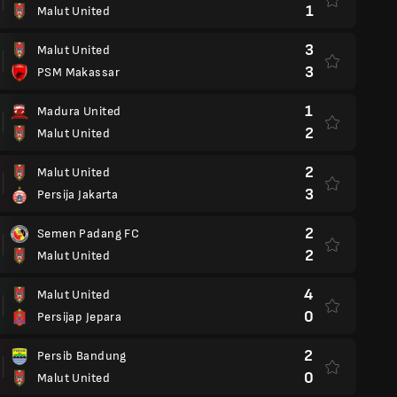
1
Malut United
3
Malut United
3
PSM Makassar
1
Madura United
2
Malut United
2
Malut United
3
Persija Jakarta
2
Semen Padang FC
2
Malut United
4
Malut United
0
Persijap Jepara
2
Persib Bandung
0
Malut United