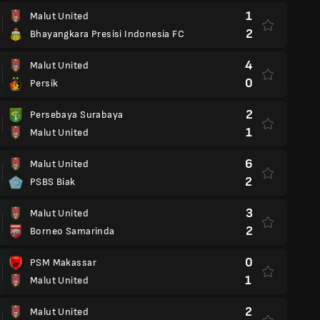
1
Malut United
2
Bhayangkara Presisi Indonesia FC
4
Malut United
0
Persik
2
Persebaya Surabaya
1
Malut United
6
Malut United
2
PSBS Biak
3
Malut United
2
Borneo Samarinda
0
PSM Makassar
1
Malut United
2
Malut United