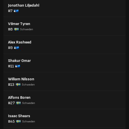
Jonathan Liljedahl
#7
Vilmer Tyren
#8
Schweden
Alex Rasheed
#9
Shakur Omar
#11
William Nilsson
#13
Schweden
Alfons Boren
#27
Schweden
Isaac Shears
#45
Schweden