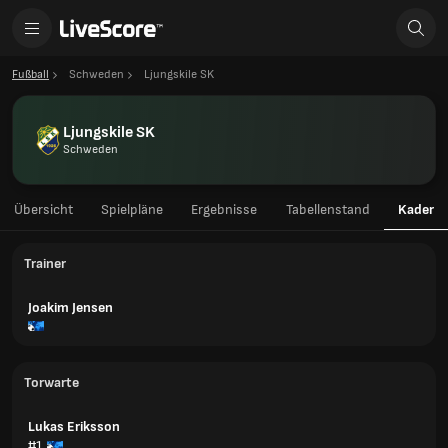
Fußball
Schweden
Ljungskile SK
Ljungskile SK
Schweden
Übersicht
Spielpläne
Ergebnisse
Tabellenstand
Kader
Trainer
Joakim Jensen
Torwarte
Lukas Eriksson
#1