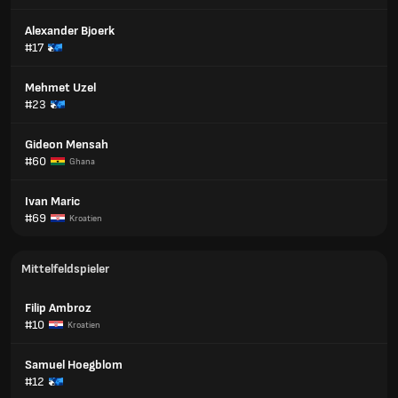
Alexander Bjoerk
#17
Mehmet Uzel
#23
Gideon Mensah
#60
Ghana
Ivan Maric
#69
Kroatien
Mittelfeldspieler
Filip Ambroz
#10
Kroatien
Samuel Hoegblom
#12