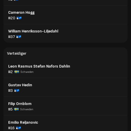
Cameron Hogg
#20
William Henriksson-Liljedahl
#37
Verteidiger
Leon Rasmus Stefan Nafors Dahlin
#2
Schweden
Gustav Hedin
#3
Filip Ornblom
#5
Schweden
Emilio Reljanovic
#16