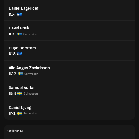
Daniel Lagerloef
#14
David Frisk
#15
Schweden
Hugo Borstam
#18
Ailo Angus Zackrisson
#22
Schweden
Samuel Adrian
#58
Schweden
Daniel Ljung
#71
Schweden
Stürmer