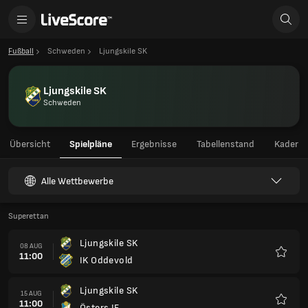
Fußball
Schweden
Ljungskile SK
Ljungskile SK
Schweden
Übersicht
Spielpläne
Ergebnisse
Tabellenstand
Kader
Alle Wettbewerbe
Superettan
Ljungskile SK
08 AUG
11:00
IK Oddevold
Favori
Ljungskile SK
15 AUG
11:00
Östers IF