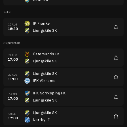
Favori
Pokal
IK Franke
19 AUG
16:30
Ljungskile SK
Favori
Superettan
Östersunds FK
24 AUG
17:00
Ljungskile SK
Favori
Ljungskile SK
29 AUG
11:00
IFK Värnamo
Favori
IFK Norrköping FK
04 SEP
17:00
Ljungskile SK
Favori
Ljungskile SK
09 SEP
17:00
Norrby IF
Favori