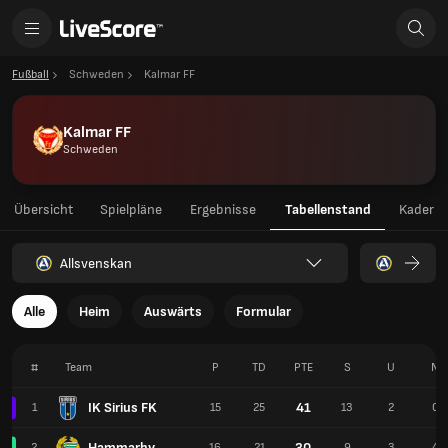
Fußball
Schweden
Kalmar FF
Kalmar FF
Schweden
Übersicht
Spielpläne
Ergebnisse
Tabellenstand
Kader
Allsvenskan
Alle
Heim
Auswärts
Formular
#
Team
P
TD
PTE
S
U
N
IK Sirius FK
41
1
15
25
13
2
0
Hammarby
30
2
16
21
9
3
4