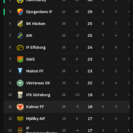
Djurgardens IF
26
3
14
18
8
2
4
BK Häcken
25
4
16
2
6
7
3
AIK
25
5
16
-2
7
4
5
IF Elfsborg
24
6
16
3
6
6
4
GAIS
23
7
16
6
6
5
5
Malmö FF
23
8
16
4
7
2
7
Västeraas SK
22
9
15
-5
6
4
5
IFK Göteborg
19
10
16
-13
5
4
7
Kalmar FF
18
11
16
-3
5
3
8
Mjällby AIF
17
12
15
0
4
5
6
IF
17
13
15
-4
4
5
6