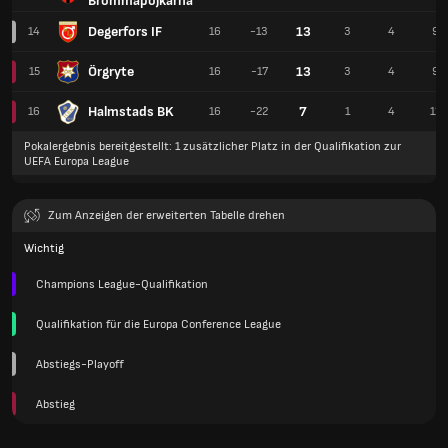
Brommapojkarna
Degerfors IF
13
14
16
-13
3
4
9
Örgryte
13
15
16
-17
3
4
9
Halmstads BK
7
16
16
-22
1
4
11
Pokalergebnis bereitgestellt: 1 zusätzlicher Platz in der Qualifikation zur
UEFA Europa League
Zum Anzeigen der erweiterten Tabelle drehen
Wichtig
Champions League-Qualifikation
Qualifikation für die Europa Conference League
Abstiegs-Playoff
Abstieg