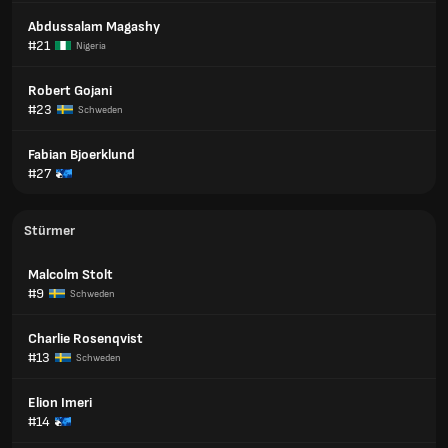
Abdussalam Magashy
#21
Nigeria
Robert Gojani
#23
Schweden
Fabian Bjoerklund
#27
Stürmer
Malcolm Stolt
#9
Schweden
Charlie Rosenqvist
#13
Schweden
Elion Imeri
#14