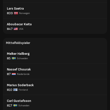
Lars Saetra
#39
Norwegen
Aboubacar Keita
#47
USA
Mittelfeldspieler
Melker Hallberg
#5
Schweden
Nassef Chourak
#7
Niederlande
Marius Soderback
#10
Finnland
Carl Gustafsson
#17
Schweden