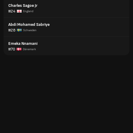
Charles Sagoe Jr
#24
England
Abdi Mohamed Sabriye
#28
Schweden
Emeka Nnamani
#70
Dänemark