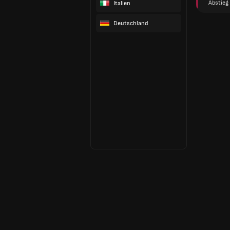
Abstieg
Italien
Deutschland