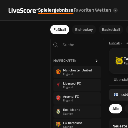
Spielergebnisse
Favoriten
Wetten
Fußball
Eishockey
Basketball
Fußball
F
Ta
MANNSCHAFTEN
Fi
Manchester United
England
Übersic
Liverpool FC
England
Kak
Arsenal FC
England
Alle
Real Madrid
Spanien
FC Barcelona
Neueste 
Spanien