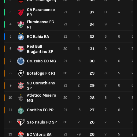
CA Paranaense
37
3
21
9
11
4
6
PR
Fluminense FC
34
4
21
5
9
7
5
RJ
EC Bahia BA
32
5
21
4
8
8
5
Red Bull
31
6
20
6
9
4
7
Bragantino SP
Cruzeiro EC MG
30
7
21
-3
8
6
7
Botafogo FR RJ
29
8
20
2
8
5
7
SC Corinthians
29
9
21
2
7
8
6
SP
Atletico Mineiro
28
10
20
0
8
4
8
MG
Coritiba FC PR
27
11
21
-3
7
6
8
Sao Paulo FC SP
26
12
20
2
7
5
8
EC Vitoria BA
26
13
21
-9
7
5
9