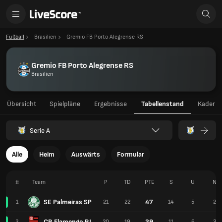
Fußball
Brasilien
Gremio FB Porto Alegrense RS
Gremio FB Porto Alegrense RS
Brasilien
Übersicht
Spielpläne
Ergebnisse
Tabellenstand
Kader
Serie A
Alle
Heim
Auswärts
Formular
#
Team
P
TD
PTE
S
U
N
SE Palmeiras SP
47
1
21
22
14
5
2
CR Flamengo RJ
39
2
20
19
11
6
3