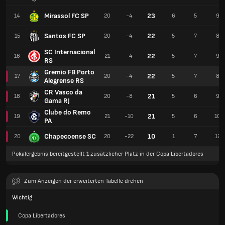
Mirassol FC SP
23
14
20
-4
6
5
9
Santos FC SP
22
15
20
-4
5
7
8
SC Internacional
22
16
21
-4
5
7
9
RS
Gremio FB Porto
22
17
20
-4
5
7
8
Alegrense RS
CR Vasco da
21
18
20
-8
5
6
9
Gama RJ
Clube do Remo
21
19
21
-10
5
6
10
PA
Chapecoense SC
10
20
20
-22
1
7
12
Pokalergebnis bereitgestellt 1 zusätzlicher Platz in der Copa Libertadores
Zum Anzeigen der erweiterten Tabelle drehen
Wichtig
Copa Libertadores