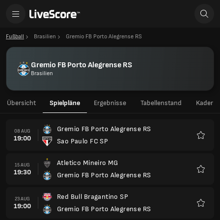
Fußball
Brasilien
Gremio FB Porto Alegrense RS
Gremio FB Porto Alegrense RS
Brasilien
Übersicht
Spielpläne
Ergebnisse
Tabellenstand
Kader
Gremio FB Porto Alegrense RS
08 AUG
19:00
Sao Paulo FC SP
Favori
Atletico Mineiro MG
15 AUG
19:30
Gremio FB Porto Alegrense RS
Favori
Red Bull Bragantino SP
23 AUG
19:00
Gremio FB Porto Alegrense RS
Favori