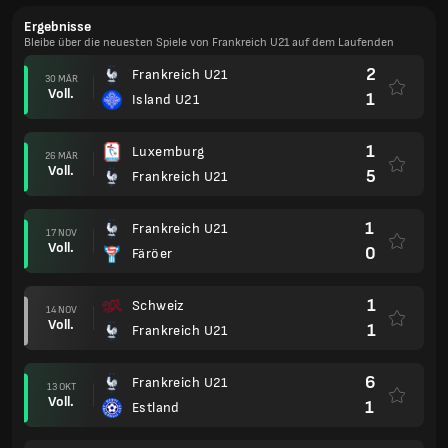
Ergebnisse
Bleibe über die neuesten Spiele von Frankreich U21 auf dem Laufenden
2
Frankreich U21
30 MÄR
Voll.
1
Island U21
1
Luxemburg
26 MÄR
Voll.
5
Frankreich U21
1
Frankreich U21
17 NOV
Voll.
0
Färöer
1
Schweiz
14 NOV
Voll.
1
Frankreich U21
6
Frankreich U21
13 OKT
Voll.
1
Estland