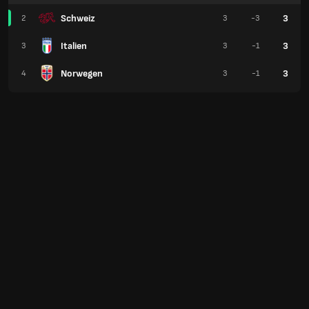
Schweiz
3
2
3
-3
Italien
3
3
3
-1
Norwegen
3
4
3
-1