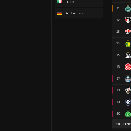
Italien
11
Deutschland
12
13
14
15
16
17
18
19
20
Pokalergeb