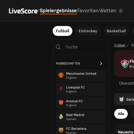
Spielergebnisse
Favoriten
Wetten
Fußball
Eishockey
Basketball
Fußball
B
Fl
MANNSCHAFTEN
Bra
Manchester United
England
Übersic
Liverpool FC
England
Seri
Arsenal FC
England
Alle
Real Madrid
Spanien
FC Barcelona
Neueste 
Spanien