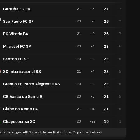
Coritiba FC PR
27
21
-3
7
6
Sao Paulo FC SP
26
20
2
7
5
EC Vitoria BA
26
21
-9
7
5
Mirassol FC SP
23
20
-4
6
5
Santos FC SP
22
20
-4
5
7
SC Internacional RS
22
21
-4
5
7
Gremio FB Porto Alegrense RS
22
20
-4
5
7
CR Vasco da Gama RJ
21
20
-8
5
6
Clube do Remo PA
21
21
-10
5
6
Chapecoense SC
10
20
-22
1
7
nis bereitgestellt 1 zusätzlicher Platz in der Copa Libertadores