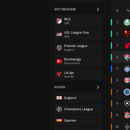
WETTBEWERBE
#
Te
MLS
1
USA
USL League One
2
USA
3
Premier League
England
4
Bundesliga
Deutschland
5
LaLiga
Spanien
6
REGION
7
England
8
Champions League
9
Spanien
10