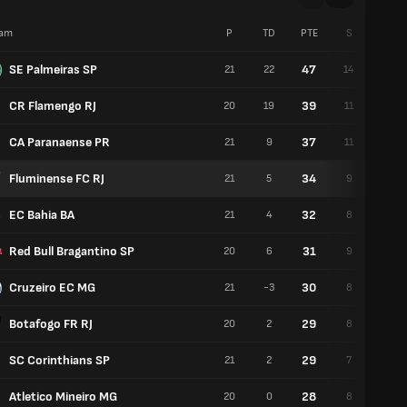
am
P
TD
PTE
S
U
SE Palmeiras SP
47
21
22
14
5
CR Flamengo RJ
39
20
19
11
6
CA Paranaense PR
37
21
9
11
4
Fluminense FC RJ
34
21
5
9
7
EC Bahia BA
32
21
4
8
8
Red Bull Bragantino SP
31
20
6
9
4
Cruzeiro EC MG
30
21
-3
8
6
Botafogo FR RJ
29
20
2
8
5
SC Corinthians SP
29
21
2
7
8
Atletico Mineiro MG
28
20
0
8
4