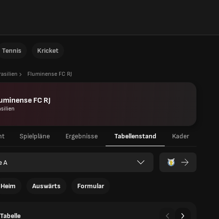
Tennis
Kricket
rasilien
Fluminense FC RJ
uminense FC RJ
silien
ht
Spielpläne
Ergebnisse
Tabellenstand
Kader
e A
Heim
Auswärts
Formular
Tabelle