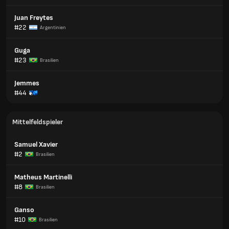
Juan Freytes
#22
Argentinien
Guga
#23
Brasilien
Jemmes
#44
Mittelfeldspieler
Samuel Xavier
#2
Brasilien
Matheus Martinelli
#8
Brasilien
Ganso
#10
Brasilien