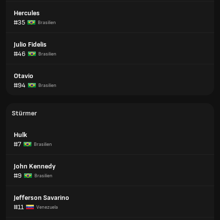
Hercules
#35
Brasilien
Julio Fidelis
#46
Brasilien
Otavio
#94
Brasilien
Stürmer
Hulk
#7
Brasilien
John Kennedy
#9
Brasilien
Jefferson Savarino
#11
Venezuela