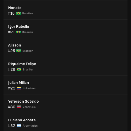
Nonato
#16
Brasilien
Igor Rabello
#21
Brasilien
Alisson
#25
Brasilien
Riquelme Felipe
#28
Brasilien
Julian Millan
#29
Kolumbien
Yeferson Soteldo
#30
Venezuela
Luciano Acosta
#32
Argentinien