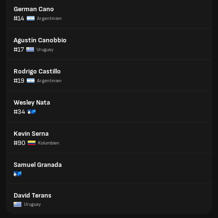
German Cano
#14
Argentinien
Agustín Canobbio
#17
Uruguay
Rodrigo Castillo
#19
Argentinien
Wesley Nata
#34
Kevin Serna
#90
Kolumbien
Samuel Granada
David Terans
Uruguay