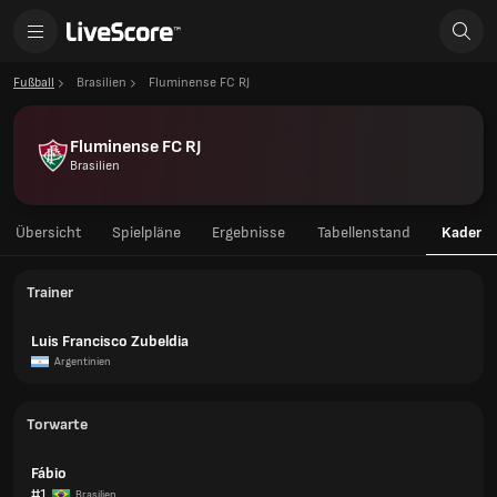
Fußball
Brasilien
Fluminense FC RJ
Fluminense FC RJ
Brasilien
Übersicht
Spielpläne
Ergebnisse
Tabellenstand
Kader
Trainer
Luis Francisco Zubeldia
Argentinien
Torwarte
Fábio
#1
Brasilien