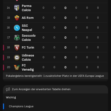
Parma
0
14
0
0
0
0
0
0
Calcio
AS Rom
0
15
0
0
0
0
0
0
SSC
0
16
0
0
0
0
0
0
Neapel
Sassuolo
0
17
0
0
0
0
0
0
Calcio
FC Turin
0
18
0
0
0
0
0
0
Udinese
0
19
0
0
0
0
0
0
Calcio
FC
0
20
0
0
0
0
0
0
Venedig
Pokalergebnis bereitgestellt: 1 zusätzlicher Platz in der UEFA Europa League
Zum Anzeigen der erweiterten Tabelle drehen
Wichtig
Champions League