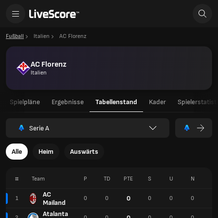
Fußball
Italien
AC Florenz
AC Florenz
Italien
Spielpläne
Ergebnisse
Tabellenstand
Kader
Spielerstatist
Serie A
Alle
Heim
Auswärts
#
Team
P
TD
PTE
S
U
N
T
AC
0
1
0
0
0
0
0
0
Mailand
Atalanta
0
2
0
0
0
0
0
0