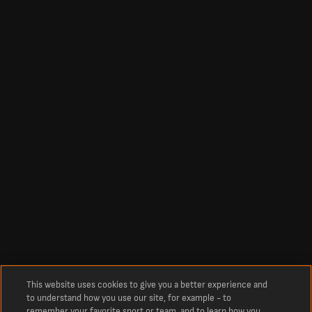
This website uses cookies to give you a better experience and
to understand how you use our site, for example - to
remember your favorite sport or team, and to learn how you