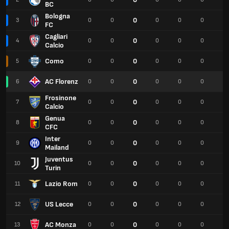
BC
Bologna
0
3
0
0
0
0
0
0
FC
Cagliari
0
4
0
0
0
0
0
0
Calcio
Como
0
5
0
0
0
0
0
0
AC Florenz
0
6
0
0
0
0
0
0
Frosinone
0
7
0
0
0
0
0
0
Calcio
Genua
0
8
0
0
0
0
0
0
CFC
Inter
0
9
0
0
0
0
0
0
Mailand
Juventus
0
10
0
0
0
0
0
0
Turin
Lazio Rom
0
11
0
0
0
0
0
0
US Lecce
0
12
0
0
0
0
0
0
AC Monza
0
13
0
0
0
0
0
0