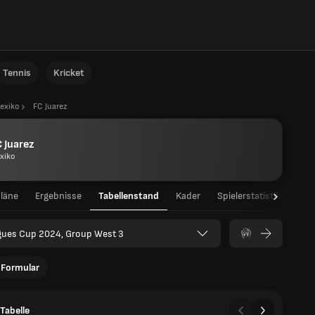
Tennis
Kricket
exiko
FC Juarez
 Juarez
xiko
pläne
Ergebnisse
Tabellenstand
Kader
Spielerstatistiken
S
gues Cup 2024, Group West 3
Formular
Tabelle