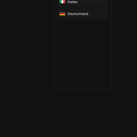
Italien
Deutschland