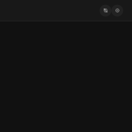
tatistiken