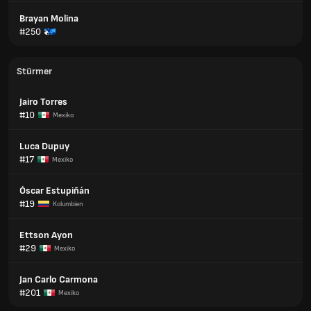
Brayan Molina
#250
Stürmer
Jairo Torres
#10
Mexiko
Luca Dupuy
#17
Mexiko
Óscar Estupiñán
#19
Kolumbien
Ettson Ayon
#29
Mexiko
Jan Carlo Carmona
#201
Mexiko