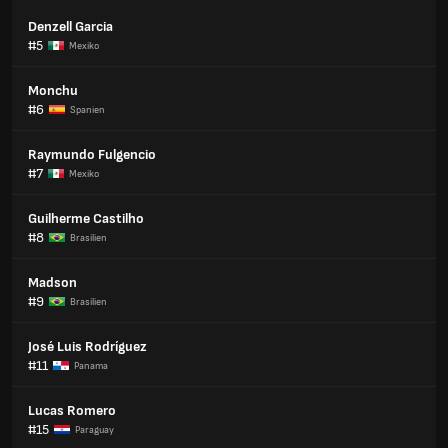
Denzell Garcia
#5
Mexiko
Monchu
#6
Spanien
Raymundo Fulgencio
#7
Mexiko
Guilherme Castilho
#8
Brasilien
Madson
#9
Brasilien
José Luis Rodríguez
#11
Panama
Lucas Romero
#15
Paraguay