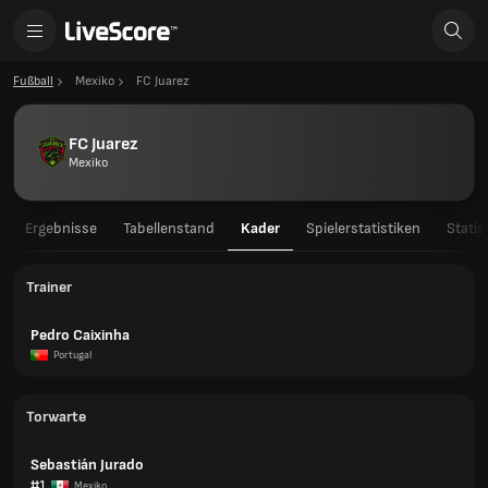
Fußball
Mexiko
FC Juarez
FC Juarez
Mexiko
Ergebnisse
Tabellenstand
Kader
Spielerstatistiken
Statis
Trainer
Pedro Caixinha
Portugal
Torwarte
Sebastián Jurado
#1
Mexiko