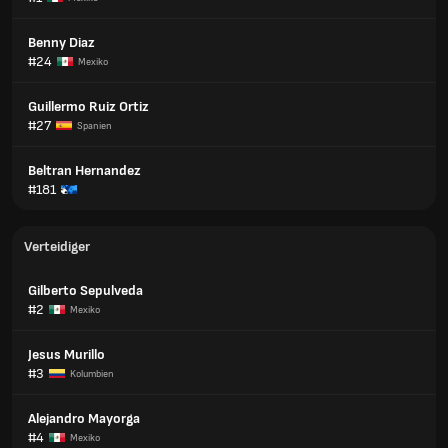
Benny Diaz
#24
Mexiko
Guillermo Ruiz Ortiz
#27
Spanien
Beltran Hernandez
#181
Verteidiger
Gilberto Sepulveda
#2
Mexiko
Jesus Murillo
#3
Kolumbien
Alejandro Mayorga
#4
Mexiko