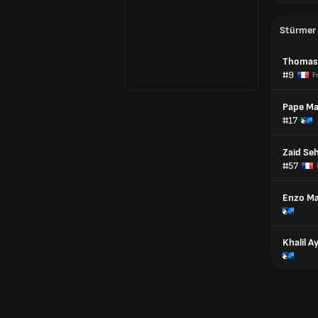
Stürmer
Thomas
#9
F
Pape Ma
#17
Zaid Se
#57
Enzo May
Khalil Ay