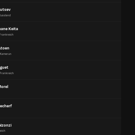
rutsev
Russland
ane Keita
Frankreich
Atoen
Kamerun
nguet
Frankreich
Morel
echerf
Nzonzi
eich