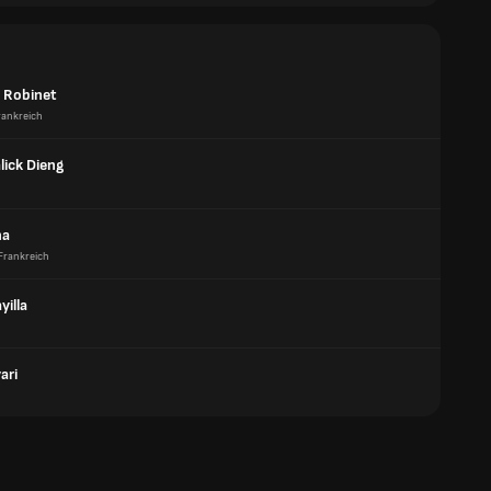
 Robinet
rankreich
lick Dieng
ha
Frankreich
illa
ari