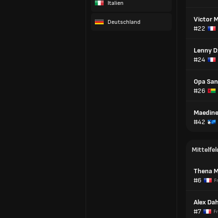
Italien
Victor 
Deutschland
#22
Lenny D
#24
Opa San
#26
Maedine
#42
Mittelfel
Thena 
#6
F
Alex Da
#7
F