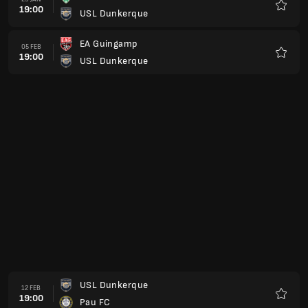
19:00
USL Dunkerque
Favori
EA Guingamp
05 FEB
19:00
USL Dunkerque
Favori
USL Dunkerque
12 FEB
19:00
Pau FC
Favori