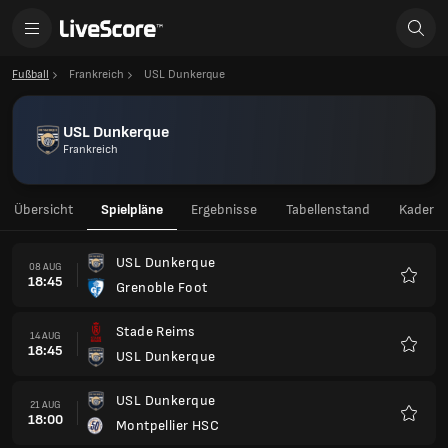
Fußball
Frankreich
USL Dunkerque
USL Dunkerque
Frankreich
Übersicht
Spielpläne
Ergebnisse
Tabellenstand
Kader
USL Dunkerque
08 AUG
18:45
Grenoble Foot
Favori
Stade Reims
14 AUG
18:45
USL Dunkerque
Favori
USL Dunkerque
21 AUG
18:00
Montpellier HSC
Favori