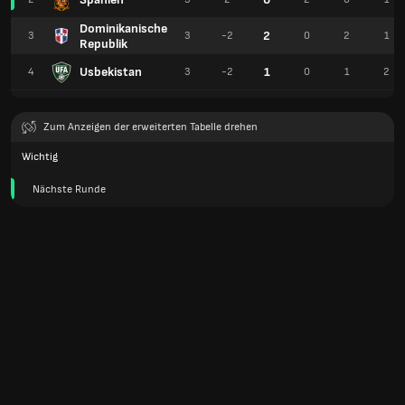
Dominikanische
2
3
3
-2
0
2
1
Republik
Usbekistan
1
4
3
-2
0
1
2
Zum Anzeigen der erweiterten Tabelle drehen
Wichtig
Nächste Runde