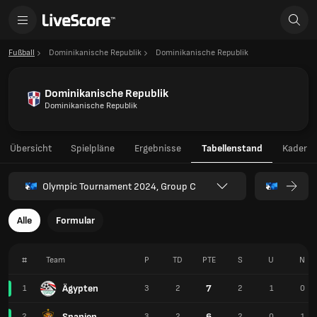
Fußball
Dominikanische Republik
Dominikanische Republik
Dominikanische Republik
Dominikanische Republik
Übersicht
Spielpläne
Ergebnisse
Tabellenstand
Kader
Olympic Tournament 2024, Group C
Alle
Formular
#
Team
P
TD
PTE
S
U
N
Ägypten
7
1
3
2
2
1
0
Spanien
6
2
3
2
2
0
1