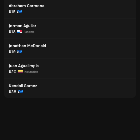
Abraham Carmona
#15
Jorman Aguilar
#18
Panama
Jonathan McDonald
#19
Juan Agualimpia
#20
Kolumbien
Kendall Gomez
#38