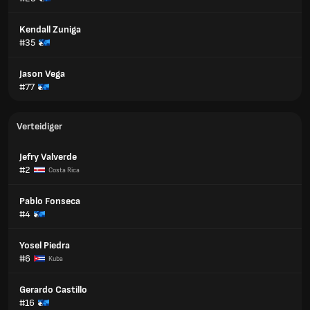
Kendall Zuniga
#35
Jason Vega
#77
Verteidiger
Jefry Valverde
#2
Costa Rica
Pablo Fonseca
#4
Yosel Piedra
#6
Kuba
Gerardo Castillo
#16