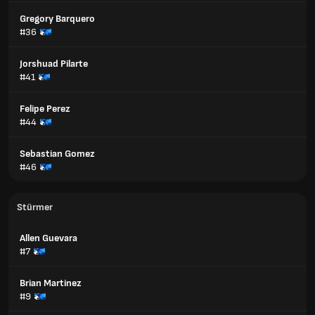
Gregory Barquero
#36
Jorshuad Pilarte
#41
Felipe Perez
#44
Sebastian Gomez
#46
Stürmer
Allen Guevara
#7
Brian Martinez
#9