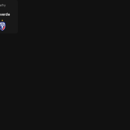
Jefry
lverde