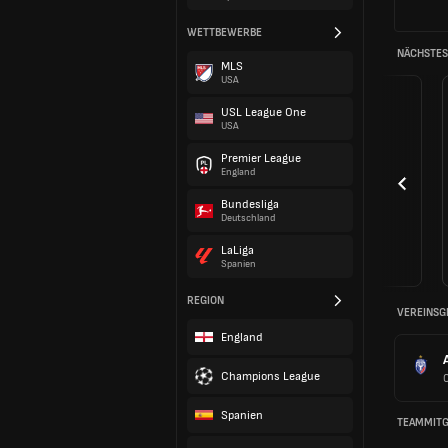
WETTBEWERBE
NÄCHSTES 
MLS
USA
USL League One
USA
Premier League
England
Bundesliga
Deutschland
LaLiga
Spanien
REGION
VEREINSG
England
Champions League
C
Spanien
TEAMMITG