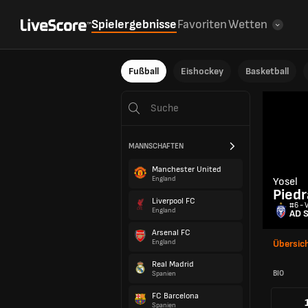
Spielergebnisse
Favoriten
Wetten
Fußball
Eishockey
Basketball
MANNSCHAFTEN
Manchester United
England
Yosel
Piedr
Liverpool FC
#6 - 
England
AD S
Arsenal FC
England
Übersic
Real Madrid
BIO
Spanien
FC Barcelona
Spanien