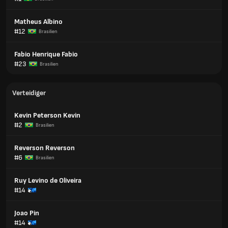
Matheus Albino
#12
Brasilien
Fabio Henrique Fabio
#23
Brasilien
Verteidiger
Kevin Peterson Kevin
#2
Brasilien
Reverson Reverson
#6
Brasilien
Ruy Levino de Oliveira
#14
Joao Pin
#14