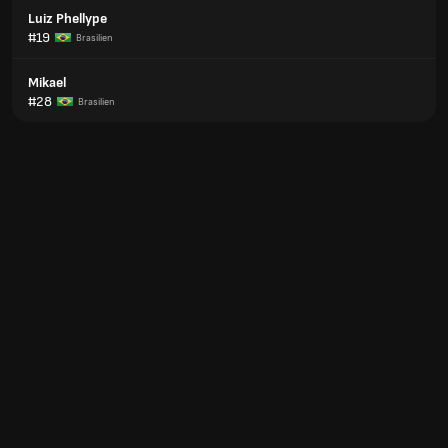
Luiz Phellype
#19
Brasilien
Mikael
#28
Brasilien