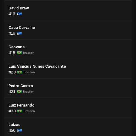
David Braw
#16
Caua Carvalho
#16
Geovane
#18
Brasilien
Luis Vinicius Nunes Cavalcante
#20
Brasilien
Pedro Castro
#21
Brasilien
Luiz Fernando
#30
Brasilien
Luizao
#50