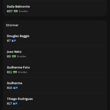
Dada Belmonte
#97
Brasilien
Stürmer
Douglas Baggio
#7
Joao Neto
#9
Brasilien
Guilherme Pato
#11
Brasilien
Guilherme
#16
Thiago Rodrigues
#17