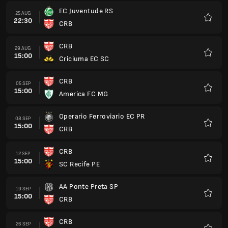
EC Juventude RS
25 AUG
22:30
CRB
Favori
CRB
29 AUG
15:00
Criciuma EC SC
Favori
CRB
05 SEP
15:00
America FC MG
Favori
Operario Ferroviario EC PR
08 SEP
15:00
CRB
Favori
CRB
12 SEP
15:00
SC Recife PE
Favori
AA Ponte Preta SP
19 SEP
15:00
CRB
Favori
CRB
26 SEP