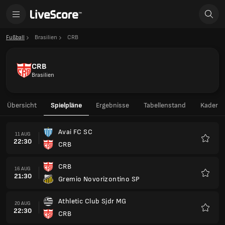
Fußball
Brasilien
CRB
CRB
Brasilien
Übersicht
Spielpläne
Ergebnisse
Tabellenstand
Kader
Avai FC SC
11 AUG
22:30
CRB
Favori
CRB
16 AUG
21:30
Gremio Novorizontino SP
Favori
Athletic Club Sjdr MG
20 AUG
22:30
CRB
Favori