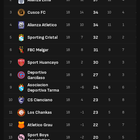
Cusco FC
34
3
18
14
10
4
4
Alianza Atletico
34
4
18
10
11
1
6
Sporting Cristal
32
5
18
7
10
2
6
FBC Melgar
31
6
18
8
8
7
3
Sport Huancayo
30
7
18
2
9
3
6
Deportivo
27
8
18
9
8
3
7
Garcilaso
Asociacion
24
9
18
-6
6
6
6
Deportiva Tarma
CS Cienciano
23
10
18
4
5
8
5
Los Chankas
23
11
18
-1
5
8
5
Atletico Grau
22
12
18
-1
5
7
6
Sport Boys
20
13
18
-2
5
5
8