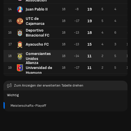
Association
Juan Pablo II
19
14
18
-8
5
4
9
UTC de
19
15
18
-17
5
4
9
Cajamarca
Deportivo
18
16
18
-13
4
6
8
Binacional FC
Ayacucho FC
15
17
18
-13
4
3
11
Comerciantes
11
18
18
-14
2
5
11
Unidos
Alianza
Universidad de
11
19
18
-17
2
5
11
Huanuco
Zum Anzeigen der erweiterten Tabelle drehen
Wichtig
Meisterschafts-Playoff