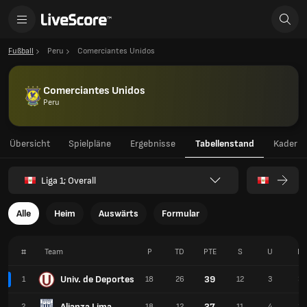
Fußball
Peru
Comerciantes Unidos
Comerciantes Unidos
Peru
Übersicht
Spielpläne
Ergebnisse
Tabellenstand
Kader
Liga 1; Overall
Alle
Heim
Auswärts
Formular
#
Team
P
TD
PTE
S
U
N
Univ. de Deportes
39
1
18
26
12
3
3
Alianza Lima
37
2
18
12
11
4
3