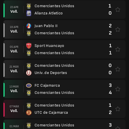
1
Comerciantes Unidos
22 APR
Voll.
0
Alianza Atletico
2
Juan Pablo II
18 APR
Voll.
2
Comerciantes Unidos
1
Sport Huancayo
05 APR
Voll.
1
Comerciantes Unidos
0
Comerciantes Unidos
21 MÄR
Voll.
0
Univ. de Deportes
3
FC Cajamarca
13 MÄR
Voll.
4
Comerciantes Unidos
1
Comerciantes Unidos
07 MÄR
Voll.
2
UTC de Cajamarca
3
Comerciantes Unidos
01 MÄR