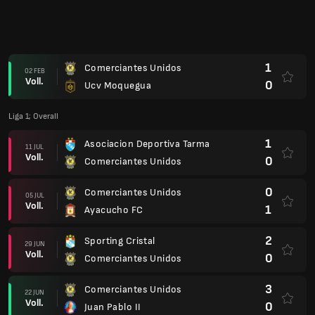
1
Comerciantes Unidos
02 FEB
Voll.
0
Ucv Moquegua
Liga 1; Overall
1
Asociacion Deportiva Tarma
11 JUL
Voll.
0
Comerciantes Unidos
0
Comerciantes Unidos
05 JUL
Voll.
1
Ayacucho FC
2
Sporting Cristal
29 JUN
Voll.
0
Comerciantes Unidos
3
Comerciantes Unidos
22 JUN
Voll.
0
Juan Pablo II