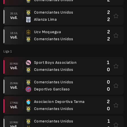
2
Comerciantes Unidos
26 JUL
Voll.
2
Alianza Lima
2
Ucv Moquegua
18 JUL
Voll.
2
Comerciantes Unidos
Liga 1
1
Sport Boys Association
30 MAI
Voll.
0
Comerciantes Unidos
0
Comerciantes Unidos
25 MAI
Voll.
0
Deportivo Garcilaso
2
Asociacion Deportiva Tarma
17 MAI
Voll.
0
Comerciantes Unidos
1
Comerciantes Unidos
10 MAI
Voll.