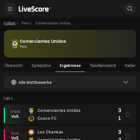
Fußball
Peru
Comerciantes Unidos
Comerciantes Unidos
Peru
Übersicht
Spielpläne
Ergebnisse
Tabellenstand
Kader
Alle Wettbewerbe
Liga 1
3
Comerciantes Unidos
07 AUG
Voll.
1
Cusco FC
3
Los Chankas
31 JUL
Voll.
2
Comerciantes Unidos