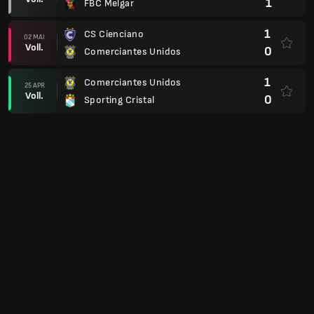
1
FBC Melgar
1
CS Cienciano
02 MAI
Voll.
0
Comerciantes Unidos
1
Comerciantes Unidos
25 APR
Voll.
0
Sporting Cristal