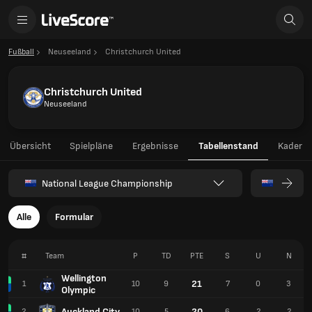
Fußball
Neuseeland
Christchurch United
Christchurch United
Neuseeland
Übersicht
Spielpläne
Ergebnisse
Tabellenstand
Kader
National League Championship
Alle
Formular
#
Team
P
TD
PTE
S
U
N
Wellington
21
1
10
9
7
0
3
Olympic
Auckland City
20
2
10
5
6
2
2