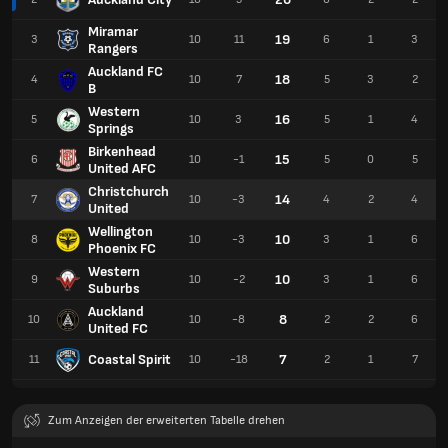
Miramar
19
3
10
11
6
1
3
Rangers
Auckland FC
18
4
10
7
5
3
2
B
Western
16
5
10
3
5
1
4
Springs
Birkenhead
15
6
10
-1
5
0
5
United AFC
Christchurch
14
7
10
-3
4
2
4
United
Wellington
10
8
10
-3
3
1
6
Phoenix FC
Western
10
9
10
-2
3
1
6
Suburbs
Auckland
8
10
10
-8
2
2
6
United FC
Coastal Spirit
7
11
10
-18
2
1
7
Zum Anzeigen der erweiterten Tabelle drehen