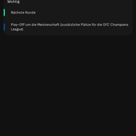
Wichtig
Nächste Runde
Play-Off um die Meisterschaft (zusätzliche Plätze für die OFC Champions
League)