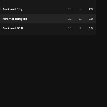
Auckland City
20
10
5
6
Miramar Rangers
19
10
11
6
Auckland FC B
18
10
7
5