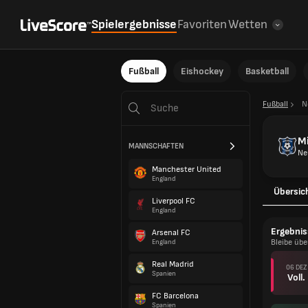
Spielergebnisse
Favoriten
Wetten
Fußball
Eishockey
Basketball
Fußball
N
M
MANNSCHAFTEN
Ne
Manchester United
England
Übersic
Liverpool FC
England
Ergebnis
Arsenal FC
Bleibe üb
England
Real Madrid
06 DEZ
Spanien
Voll.
FC Barcelona
Spanien