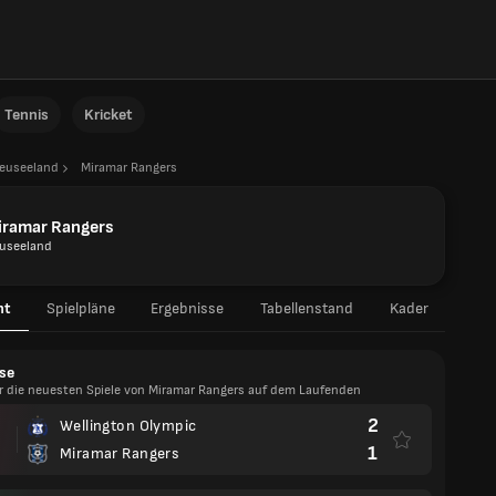
Tennis
Kricket
euseeland
Miramar Rangers
iramar Rangers
useeland
ht
Spielpläne
Ergebnisse
Tabellenstand
Kader
se
er die neuesten Spiele von Miramar Rangers auf dem Laufenden
2
Wellington Olympic
1
Miramar Rangers