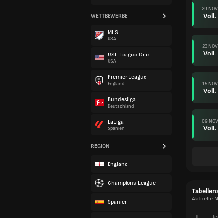
29 NOV
Voll.
WETTBEWERBE
MLS
USA
23 NOV
Voll.
USL League One
USA
Premier League
15 NOV
England
Voll.
Bundesliga
Deutschland
09 NOV
LaLiga
Voll.
Spanien
REGION
England
Champions League
Tabellen
Aktuelle N
Spanien
#
Te