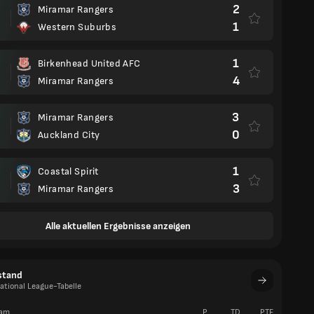
2
Miramar Rangers
1
Western Suburbs
1
Birkenhead United AFC
4
Miramar Rangers
3
Miramar Rangers
0
Auckland City
1
Coastal Spirit
3
Miramar Rangers
Alle aktuellen Ergebnisse anzeigen
stand
ational League-Tabelle
am
P
TD
PTE
S