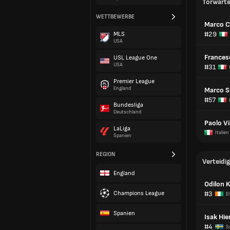
Torwart
WETTBEWERBE
Marco C
#29
MLS
USA
Frances
USL League One
USA
#31
Premier League
England
Marco Sp
#57
Bundesliga
Deutschland
Paolo V
LaLiga
Italien
Spanien
REGION
Verteidig
England
Odilon 
Champions League
#3
E
Spanien
Isak Hie
#4
S