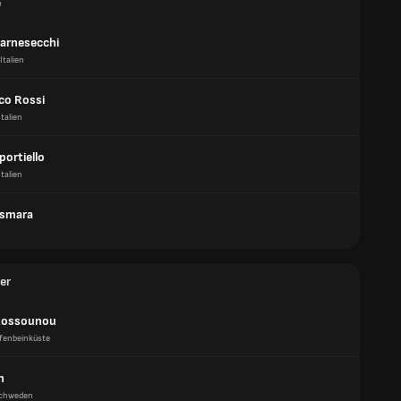
e
arnesecchi
Italien
co Rossi
Italien
ortiello
Italien
ismara
er
Kossounou
lfenbeinküste
n
chweden