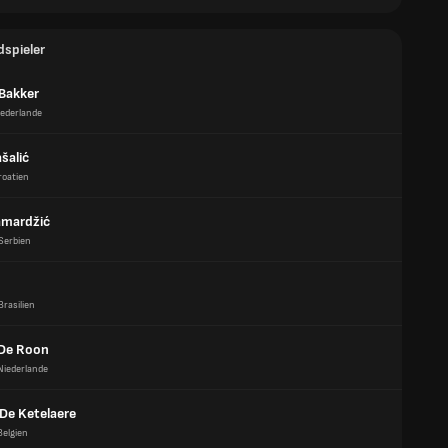
dspieler
 Bakker
iederlande
šalić
roatien
amardžić
Serbien
n
Brasilien
De Roon
Niederlande
 De Ketelaere
Belgien