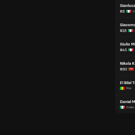
Gianluc
#9
It
Giacomo
#18
Giulio M
#45
Nikola K
#90
El Bilal 
Mali
Daniel M
Italien