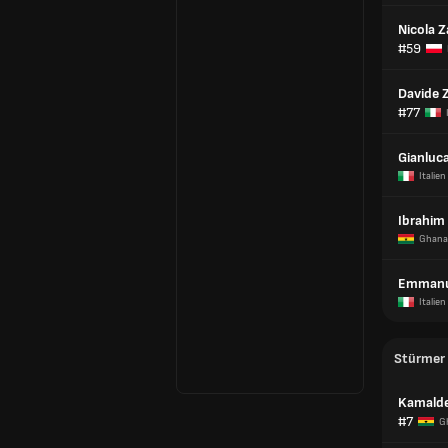
Nicola Z
#59
Davide 
#77
Gianluc
Italien
Ibrahim
Ghana
Emmanu
Italien
Stürmer
Kamald
#7
G