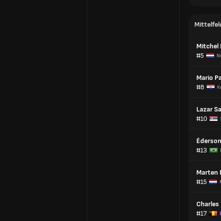
Mittelfel
Mitchel
#5
N
Mario Pa
#8
K
Lazar S
#10
Éderso
#13
Marten 
#15
Charles
#17