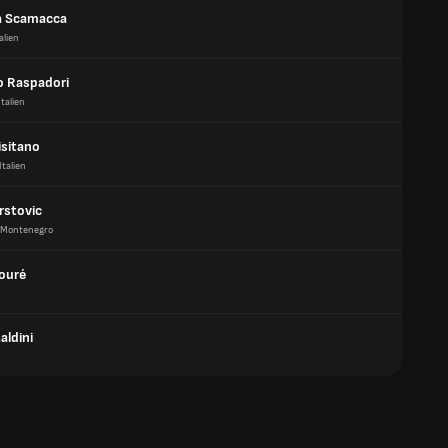
a Scamacca
alien
 Raspadori
Italien
isitano
Italien
rstovic
Montenegro
Touré
aldini