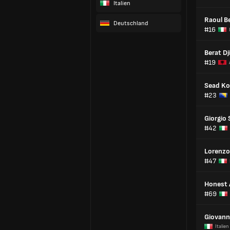
Italien
Raoul B
Deutschland
#16
Berat Dj
#19
Sead Ko
#23
Giorgio 
#42
Lorenzo
#47
Honest 
#69
Giovann
Italien