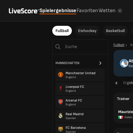
Spielergebnisse
Favoriten
Wetten
Fußball
Eishockey
Basketball
Fußball
I
At
MANNSCHAFTEN
Ita
Manchester United
England
Übersicht
Spielpläne
Ergeb
Liverpool FC
England
Trainer
Arsenal FC
England
Maurizio
Real Madrid
Italien
Spanien
FC Barcelona
Spanien