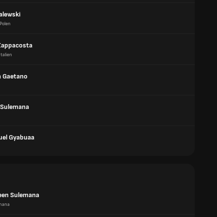
alewski
Polen
Zappacosta
Italien
a Gaetano
 Sulemana
el Gyabuaa
een Sulemana
hana