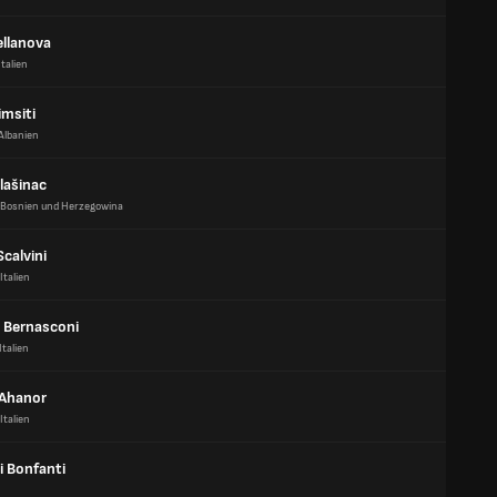
ellanova
Italien
imsiti
Albanien
lašinac
Bosnien und Herzegowina
Scalvini
Italien
 Bernasconi
Italien
Ahanor
Italien
i Bonfanti