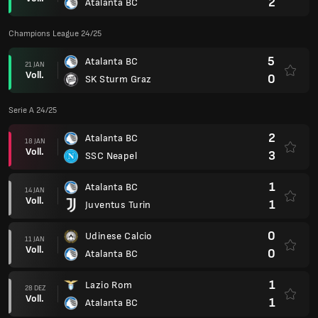
2
Atalanta BC
Champions League 24/25
5
Atalanta BC
21 JAN
Voll.
0
SK Sturm Graz
Serie A 24/25
2
Atalanta BC
18 JAN
Voll.
3
SSC Neapel
1
Atalanta BC
14 JAN
Voll.
1
Juventus Turin
0
Udinese Calcio
11 JAN
Voll.
0
Atalanta BC
1
Lazio Rom
28 DEZ
Voll.
1
Atalanta BC