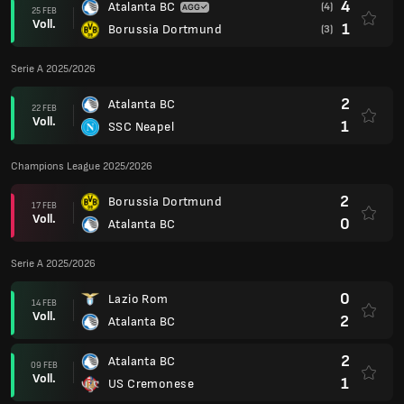
4
Atalanta BC
(4)
25 FEB
Voll.
1
Borussia Dortmund
(3)
Serie A 2025/2026
2
Atalanta BC
22 FEB
Voll.
1
SSC Neapel
Champions League 2025/2026
2
Borussia Dortmund
17 FEB
Voll.
0
Atalanta BC
Serie A 2025/2026
0
Lazio Rom
14 FEB
Voll.
2
Atalanta BC
2
Atalanta BC
09 FEB
Voll.
1
US Cremonese