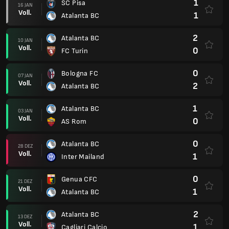
1
SC Pisa
16 JAN
Voll.
1
Atalanta BC
2
Atalanta BC
10 JAN
Voll.
0
FC Turin
0
Bologna FC
07 JAN
Voll.
2
Atalanta BC
1
Atalanta BC
03 JAN
Voll.
0
AS Rom
0
Atalanta BC
28 DEZ
Voll.
1
Inter Mailand
0
Genua CFC
21 DEZ
Voll.
1
Atalanta BC
2
Atalanta BC
13 DEZ
Voll.
1
Cagliari Calcio