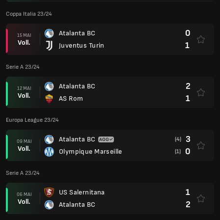
Coppa Italia 23/24
0
Atalanta BC
15 MAI
Voll.
1
Juventus Turin
Serie A 23/24
2
Atalanta BC
12 MAI
Voll.
1
AS Rom
Europa League 23/24
3
Atalanta BC
(4)
09 MAI
Voll.
0
Olympique Marseille
(1)
Serie A 23/24
1
US Salernitana
06 MAI
Voll.
2
Atalanta BC