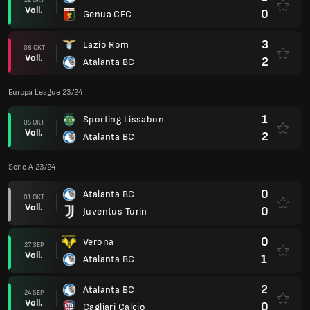
Voll.
0
Genua CFC
3
Lazio Rom
08 OKT
Voll.
2
Atalanta BC
Europa League 23/24
1
Sporting Lissabon
05 OKT
Voll.
2
Atalanta BC
Serie A 23/24
0
Atalanta BC
01 OKT
Voll.
0
Juventus Turin
0
Verona
27 SEP
Voll.
1
Atalanta BC
2
Atalanta BC
24 SEP
Voll.
0
Cagliari Calcio