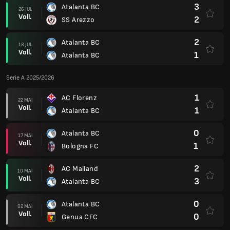
3
Atalanta BC
26 JUL
Voll.
2
SS Arezzo
2
Atalanta BC
18 JUL
Voll.
1
Atalanta BC
Serie A 2025/2026
1
AC Florenz
22 MAI
Voll.
1
Atalanta BC
0
Atalanta BC
17 MAI
Voll.
1
Bologna FC
2
AC Mailand
10 MAI
Voll.
3
Atalanta BC
0
Atalanta BC
02 MAI
Voll.
0
Genua CFC