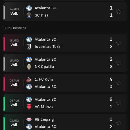
1
Atalanta BC
24 AUG
Voll.
1
SC Pisa
Club Friendlies
1
Atalanta BC
16 AUG
Voll.
2
Juventus Turin
3
Atalanta BC
10 AUG
Voll.
3
NK Opatija
4
1. FC Köln
09 AUG
Voll.
0
Atalanta BC
2
Atalanta BC
06 AUG
Voll.
1
AC Monza
1
RB Leipzig
02 AUG
Voll.
2
Atalanta BC