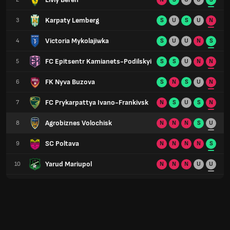
Karpaty Lemberg
3
S
U
S
U
N
Victoria Mykolajiwka
4
S
U
U
N
S
FC Epitsentr Kamianets-Podilskyi
5
S
S
U
N
N
FK Nyva Buzova
6
S
N
S
U
N
FC Prykarpattya Ivano-Frankivsk
7
N
S
U
S
N
Agrobiznes Volochisk
8
N
N
N
S
U
SC Poltava
9
N
N
N
N
S
Yarud Mariupol
10
N
N
N
U
U