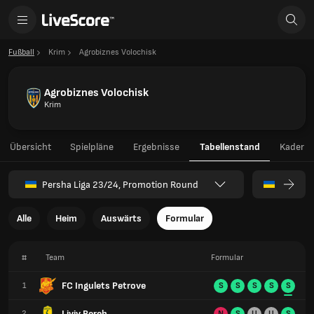
Fußball
Krim
Agrobiznes Volochisk
Agrobiznes Volochisk
Krim
Übersicht
Spielpläne
Ergebnisse
Tabellenstand
Kader
Persha Liga 23/24, Promotion Round
Alle
Heim
Auswärts
Formular
#
Team
Formular
FC Ingulets Petrove
1
S
S
S
S
S
Liviy Bereh
2
N
S
U
U
S