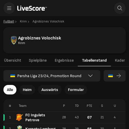
Fußball
Krim
Agrobiznes Volochisk
Agrobiznes Volochisk
Krim
Übersicht
Spielpläne
Ergebnisse
Tabellenstand
Kader
Persha Liga 23/24, Promotion Round
Alle
Heim
Auswärts
Formular
#
Team
P
TD
PTE
S
U
N
FC Ingulets
67
1
28
43
21
4
3
Petrove
Karpaty Lemberg
65
2
28
29
20
5
3