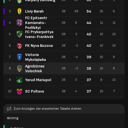
Liviy Bereh
54
3
28
38
16
6
6
FC Epitsentr
Kamianets-
44
4
28
6
11
11
6
Podilskyi
FC Prykarpattya
40
5
28
5
10
10
8
Ivano-Frankivsk
FK Nyva Buzova
40
6
28
-2
10
10
8
Victoria
39
7
28
-4
10
9
9
Mykolajiwka
Agrobiznes
38
8
28
-2
10
8
1
Volochisk
Yarud Mariupol
37
9
28
3
8
13
7
SC Poltava
37
10
28
4
10
7
11
Zum Anzeigen der erweiterten Tabelle drehen
Wichtig