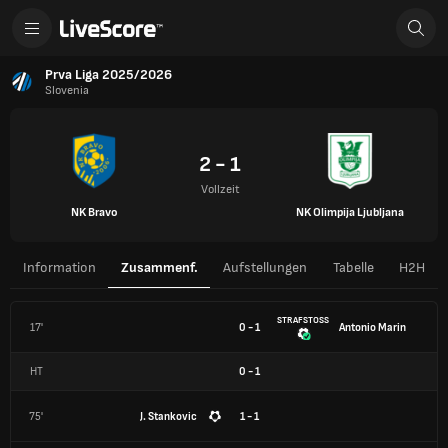
Prva Liga 2025/2026
Slovenia
2 - 1
Vollzeit
NK Bravo
NK Olimpija Ljubljana
Information
Zusammenf.
Aufstellungen
Tabelle
H2H
STRAFSTOSS
17'
0 - 1
Antonio Marin
HT
0
-
1
75'
J. Stankovic
1 - 1