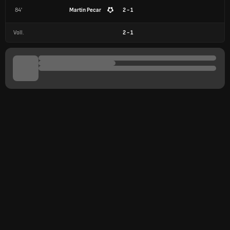
84'
Martin Pecar
2 - 1
Voll.
2
-
1