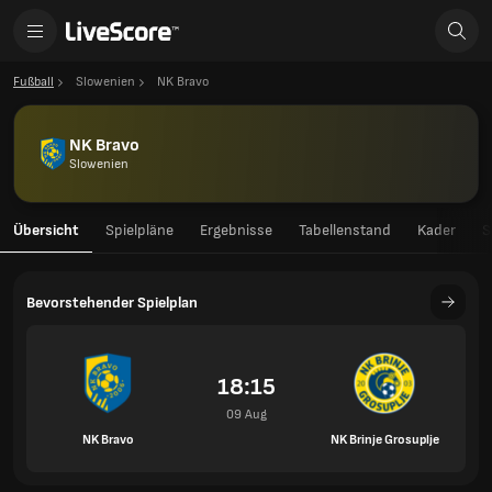
Fußball
Slowenien
NK Bravo
NK Bravo
Slowenien
Übersicht
Spielpläne
Ergebnisse
Tabellenstand
Kader
S
Bevorstehender Spielplan
18:15
09 Aug
NK Bravo
NK Brinje Grosuplje