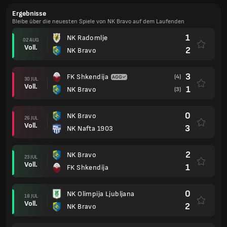
Ergebnisse
Bleibe über die neuesten Spiele von NK Bravo auf dem Laufenden
1
NK Radomlje
02 AUG
Voll.
2
NK Bravo
3
FK Shkendija
(4)
30 JUL
Voll.
1
NK Bravo
(3)
0
NK Bravo
26 JUL
Voll.
3
NK Nafta 1903
2
NK Bravo
23 JUL
Voll.
1
FK Shkendija
0
NK Olimpija Ljubljana
18 JUL
Voll.
2
NK Bravo