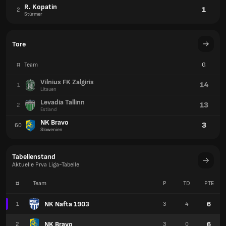
R. Kopatin
1
2
Stürmer
Tore
#
Team
G
Vilnius FK Zalgiris
14
1
Litauen
Levadia Tallinn
13
2
Estland
NK Bravo
3
60
Slowenien
Tabellenstand
Aktuelle Prva Liga-Tabelle
#
Team
P
TD
PTE
NK Nafta 1903
6
1
3
4
NK Bravo
6
2
3
0