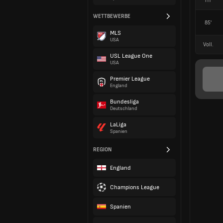
HT
WETTBEWERBE
85'
MLS
USA
Voll.
USL League One
USA
Premier League
England
Bundesliga
Deutschland
LaLiga
Spanien
REGION
England
Champions League
Spanien