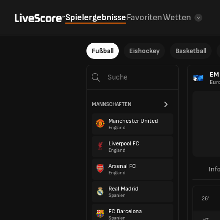
Spielergebnisse
Favoriten
Wetten
Fußball
Eishockey
Basketball
EM 
Eur
MANNSCHAFTEN
Manchester United
England
Liverpool FC
England
Arsenal FC
Inf
England
Real Madrid
Spanien
26'
FC Barcelona
Spanien