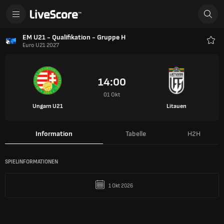
EM U21 - Qualifikation - Gruppe H
Euro U21 2027
Favo
14:00
01 Okt
Ungarn U21
Litauen
Information
Tabelle
H2H
SPIELINFORMATIONEN
1 Okt 2026