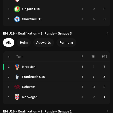
Ungarn U19
3
3
3
-2
Slowakei U19
0
4
3
-6
EM U19 - Qualifikation - 2. Runde - Gruppe 3
Alle
Heim
Auswärts
Formular
#
Team
P
TD
PTE
Kroatien
7
1
3
4
Frankreich U19
5
2
3
1
Schweiz
3
3
3
-3
Norwegen
1
4
3
-2
EM U19 - Qualifikation - 2. Runde - Gruppe 1