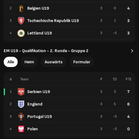
Belgien U19
4
2
3
0
Tschechische Republik U19
3
3
3
1
Lettland U19
3
4
3
-5
EM U19 - Qualifikation - 2. Runde - Gruppe 2
Alle
Heim
Auswärts
Formular
#
Team
P
TD
PTE
Serbien U19
7
1
3
3
England
6
2
3
5
Portugal U19
4
3
3
-5
Polen
0
4
3
-3