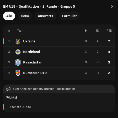
EM U19 - Qualifikation - 2. Runde - Gruppe 5
Alle
Heim
Auswärts
Formular
#
Team
P
TD
PTE
Ukraine
7
1
3
4
Nordirland
4
2
3
0
Kasachstan
3
3
3
-2
Rumänien U19
2
4
3
-2
Zum Anzeigen der erweiterten Tabelle drehen
Wichtig
Nächste Runde