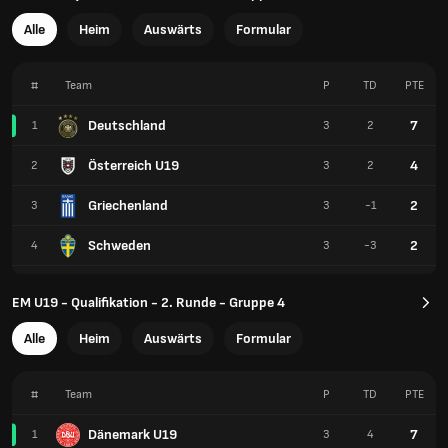
Alle
Heim
Auswärts
Formular
#
Team
P
TD
PTE
Deutschland
7
1
3
2
Österreich U19
4
2
3
2
Griechenland
2
3
3
-1
Schweden
2
4
3
-3
EM U19 - Qualifikation - 2. Runde - Gruppe 4
Alle
Heim
Auswärts
Formular
#
Team
P
TD
PTE
Dänemark U19
7
1
3
4