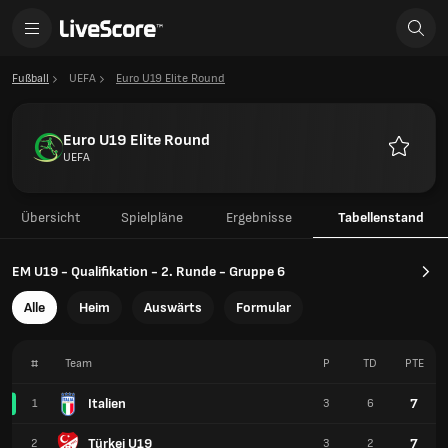
Fußball
UEFA
Euro U19 Elite Round
Euro U19 Elite Round
UEFA
Favorite
Übersicht
Spielpläne
Ergebnisse
Tabellenstand
EM U19 - Qualifikation - 2. Runde - Gruppe 6
Alle
Heim
Auswärts
Formular
#
Team
P
TD
PTE
Italien
7
1
3
6
Türkei U19
7
2
3
2