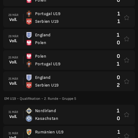
0
Polen
1
Portugal U19
28 MÄR
Voll.
1
Serbien U19
1
England
28 MÄR
Voll.
0
Polen
0
Polen
25 MÄR
Voll.
1
Portugal U19
0
England
25 MÄR
Voll.
2
Serbien U19
EM U19 - Qualifikation - 2. Runde - Gruppe 5
1
Nordirland
31 MÄR
Voll.
0
Kasachstan
1
Rumänien U19
31 MÄR
Voll.