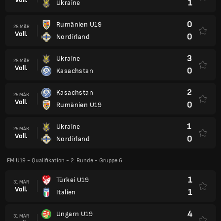
1
Ukraine
0
Rumänien U19
28 MÄR
Voll.
0
Nordirland
3
Ukraine
28 MÄR
Voll.
0
Kasachstan
2
Kasachstan
25 MÄR
Voll.
0
Rumänien U19
1
Ukraine
25 MÄR
Voll.
0
Nordirland
EM U19 - Qualifikation - 2. Runde - Gruppe 6
1
Türkei U19
31 MÄR
Voll.
1
Italien
4
Ungarn U19
31 MÄR