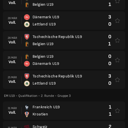
Voll.
1
Belgien U19
3
Dänemark U19
28 MÄR
Voll.
0
Lettland U19
0
Tschechische Republik U19
28 MÄR
Voll.
1
Belgien U19
0
Belgien U19
25 MÄR
Voll.
0
Dänemark U19
3
Tschechische Republik U19
25 MÄR
Voll.
0
Lettland U19
EM U19 - Qualifikation - 2. Runde - Gruppe 3
1
Frankreich U19
31 MÄR
Voll.
1
Kroatien
2
Schweiz
31 MÄR