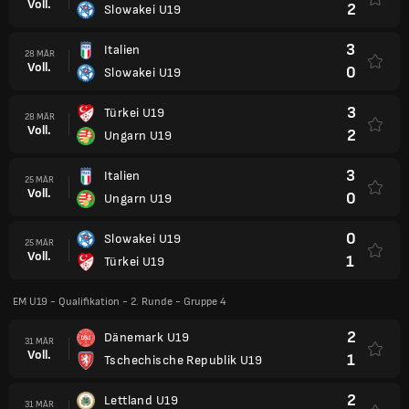
Voll.
2
Slowakei U19
3
Italien
28 MÄR
Voll.
0
Slowakei U19
3
Türkei U19
28 MÄR
Voll.
2
Ungarn U19
3
Italien
25 MÄR
Voll.
0
Ungarn U19
0
Slowakei U19
25 MÄR
Voll.
1
Türkei U19
EM U19 - Qualifikation - 2. Runde - Gruppe 4
2
Dänemark U19
31 MÄR
Voll.
1
Tschechische Republik U19
2
Lettland U19
31 MÄR