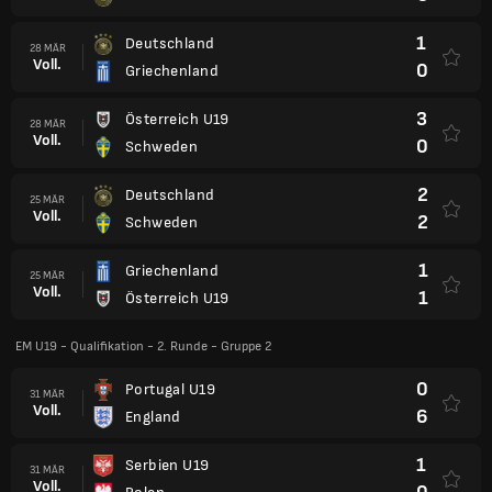
1
Deutschland
28 MÄR
Voll.
0
Griechenland
3
Österreich U19
28 MÄR
Voll.
0
Schweden
2
Deutschland
25 MÄR
Voll.
2
Schweden
1
Griechenland
25 MÄR
Voll.
1
Österreich U19
EM U19 - Qualifikation - 2. Runde - Gruppe 2
0
Portugal U19
31 MÄR
Voll.
6
England
1
Serbien U19
31 MÄR
Voll.