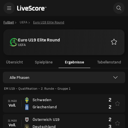
Fußball
UEFA
Euro U19 Elite Round
Euro U19 Elite Round
UEFA
Favorite
Übersicht
Spielpläne
Ergebnisse
Tabellenstand
Alle Phasen
EM U19 - Qualifikation - 2. Runde - Gruppe 1
2
Schweden
31 MÄR
Voll.
2
Griechenland
2
Österreich U19
31 MÄR
Voll.
3
Deutschland