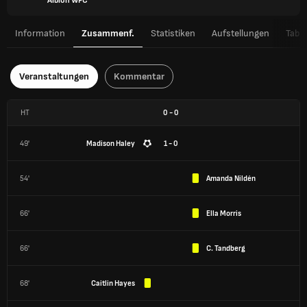
Albion WFC
Information
Zusammenf.
Statistiken
Aufstellungen
Tabel
Veranstaltungen
Kommentar
HT
0
-
0
49'
Madison Haley
1 - 0
54'
Amanda Nildén
66'
Ella Morris
66'
C. Tandberg
68'
Caitlin Hayes