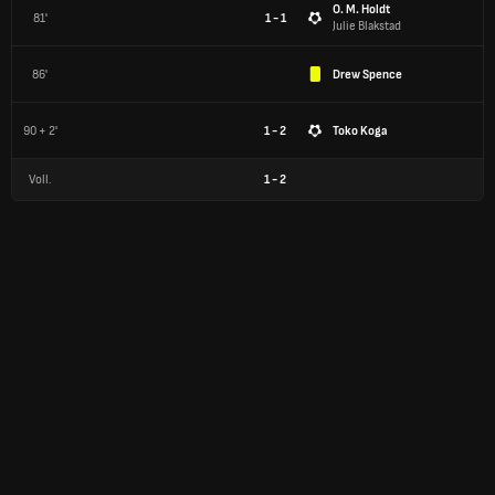
O. M. Holdt
81'
1 - 1
Julie Blakstad
86'
Drew Spence
90 + 2'
1 - 2
Toko Koga
Voll.
1
-
2