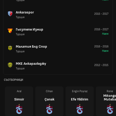
Турция
Ankaraspor
2015
-
2017
Турция
Гьозтепе Измир
2016
-
2017
Наем
Турция
Малатия Блд Спор
2016
-
2016
Наем
Турция
МКЕ Анкарагюджу
2012
-
2015
Турция
СЪОТБОРНИЦИ
Aral
Cihan
Engin Poyraz
Rene
Mitong
Simsir
Çanak
Efe Yildirim
Muteba