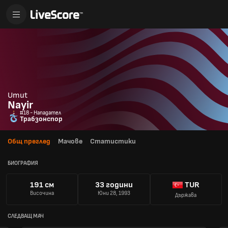
Umut
Nayir
#18 - Нападател
Трабзонспор
Общ преглед
Мачове
Статистики
БИОГРАФИЯ
191 см
33 години
TUR
Височина
Юни 28, 1993
Държава
СЛЕДВАЩ МАЧ