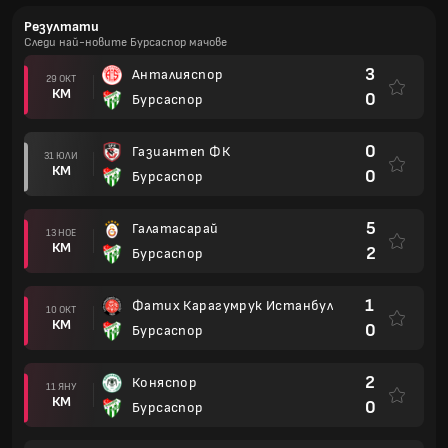
Резултати
Следи най-новите Бурсаспор мачове
3
Анталияспор
29 ОКТ
КМ
0
Бурсаспор
0
Газиантеп ФК
31 ЮЛИ
КМ
0
Бурсаспор
5
Галатасарай
13 НОЕ
КМ
2
Бурсаспор
1
Фатих Карагумрук Истанбул
10 ОКТ
КМ
0
Бурсаспор
2
Коняспор
11 ЯНУ
КМ
0
Бурсаспор