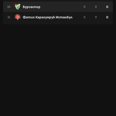
Бурсаспор
0
10
0
0
Фатих Карагумрук Истанбул
0
11
0
0