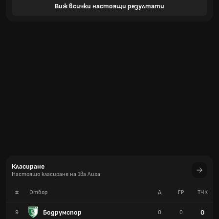
Виж всички настоящи резултати
Класиране
Настоящо класиране на 1ва Лига
#
Отбор
Д
ГР
TЧК
Бодрумспор
0
9
0
0