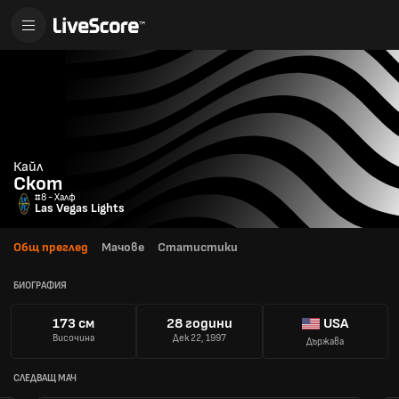
Кайл
Скот
#8 - Халф
Las Vegas Lights
Общ преглед
Мачове
Статистики
БИОГРАФИЯ
173 см
28 години
USA
Височина
Дек 22, 1997
Държава
СЛЕДВАЩ МАЧ