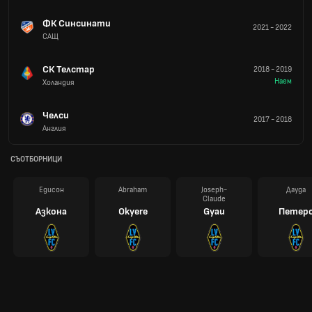
ФК Синсинати
2021
-
2022
САЩ
СК Телстар
2018
-
2019
Наем
Холандия
Челси
2017
-
2018
Англия
СЪОТБОРНИЦИ
Едисон
Abraham
Joseph-
Дауда
Claude
Азкона
Okyere
Gyau
Петер