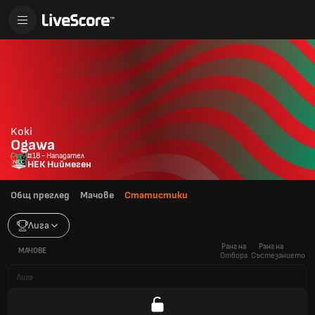
Koki
Ogawa
#18 - Нападател
НЕК Ниймеген
Общ преглед
Мачове
Статистики
Лига
Ранг на
Ранг на
МАЧОВЕ
Отбора
Състезанието
Лига