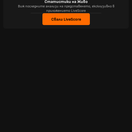
Статистики на Живо
Виж последните анализи на представянето, ексклузивно в
приложението LiveScore
Свали LiveScore