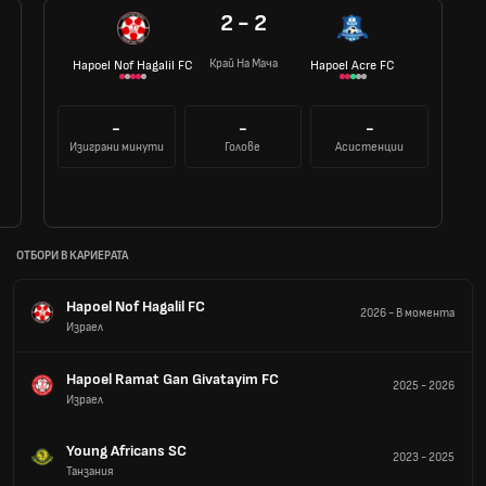
2 - 2
Край На Мача
Hapoel Nof Hagalil FC
Hapoel Acre FC
-
-
-
Изиграни минути
Голове
Асистенции
ОТБОРИ В КАРИЕРАТА
Hapoel Nof Hagalil FC
2026
-
В момента
Израел
Hapoel Ramat Gan Givatayim FC
2025
-
2026
Израел
Young Africans SC
2023
-
2025
Танзания