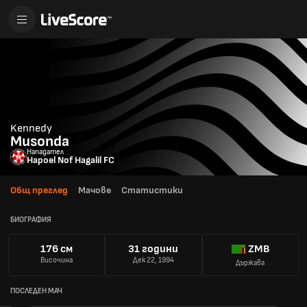
Kennedy
Musonda
Нападател
Hapoel Nof Hagalil FC
Общ преглед
Мачове
Статистики
БИОГРАФИЯ
176 см
31 години
ZMB
Височина
Дек 22, 1994
Държава
ПОСЛЕДЕН МАЧ