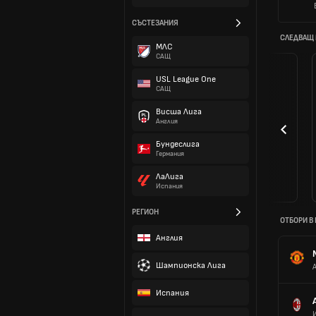
СЪСТЕЗАНИЯ
СЛЕДВАЩ
МЛС
САЩ
USL League One
САЩ
Висша Лига
Англия
Бундеслига
Германия
ЛаЛига
Испания
РЕГИОН
ОТБОРИ В
Англия
Шампионска Лига
Испания