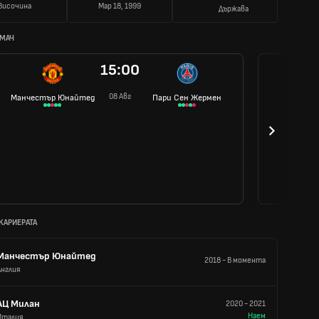
Височина
Мар 18, 1999
Държава
 МАЧ
15:00
08 Авг
Манчестър Юнайтед
Пари Сен Жермен
 КАРИЕРАТА
Манчестър Юнайтед
2018
-
В момента
Англия
АЦ Милан
2020
-
2021
Наем
Италия