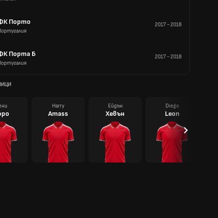
ФК Порто
2017
-
2018
Португалия
ФК Порта Б
2017
-
2018
Португалия
НИЦИ
ени
Harry
Ейдън
Diego
оро
Amass
Хевън
Leon
М