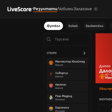
Резултати
Любими
Залагане
Футбол
Хокей
Баскетбол
ОТБОРИ
Манчестър Юнайтед
Англия
Диого
Дал
Ливърпул
#2 -
Англия
Ман
Арсенал
Англия
Общ пр
Реал Мадрид
БИОГРАФ
Испания
Барселона
Испания