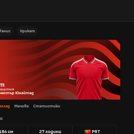
Тенис
Крикет
от
 Защитник
честър Юнайтед
еглед
Мачове
Статистики
ИЯ
184 см
27 години
PRT