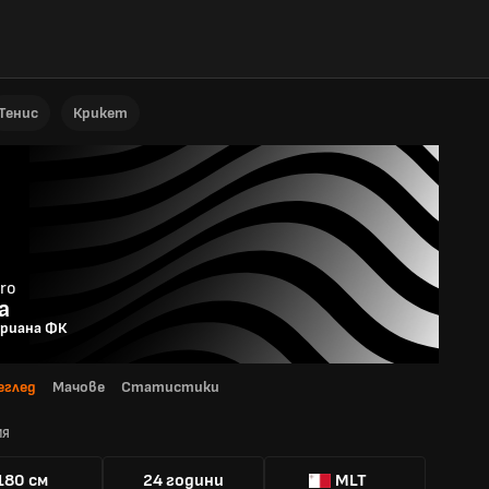
Тенис
Крикет
dro
a
риана ФК
еглед
Мачове
Статистики
ИЯ
180 см
24 години
MLT