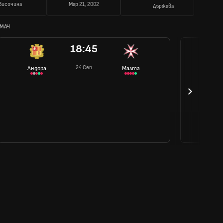
Височина
Мар 21, 2002
Държава
 МАЧ
18:45
24 Сеп
Андора
Малта