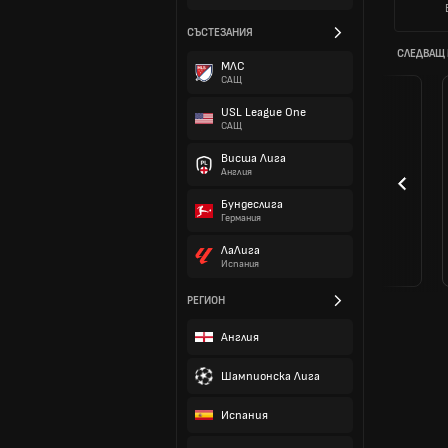
СЪСТЕЗАНИЯ
СЛЕДВАЩ
МЛС
САЩ
USL League One
САЩ
Висша Лига
Англия
Бундеслига
Германия
ЛаЛига
Испания
РЕГИОН
Англия
Шампионска Лига
Испания