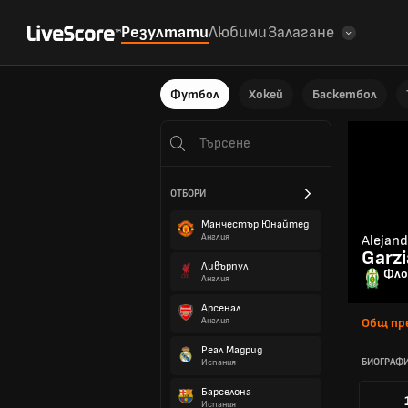
Резултати
Любими
Залагане
Футбол
Хокей
Баскетбол
ОТБОРИ
Манчестър Юнайтед
Англия
Alejan
Garzi
Ливърпул
Фло
Англия
Арсенал
Англия
Общ пр
Реал Мадрид
БИОГРАФ
Испания
Барселона
Испания