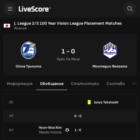
J. League 2/3 100 Year Vision League Placement Matches
Япония
1 - 0
Край На Мача
Ойта Тринита
Монтедио Ямагата
Информация
Обобщение
Статистики
Състави
H2
25'
Junya Takahashi
HT
0
-
0
Hyun-Woo Kim
54'
1 - 0
Manato Yoshida