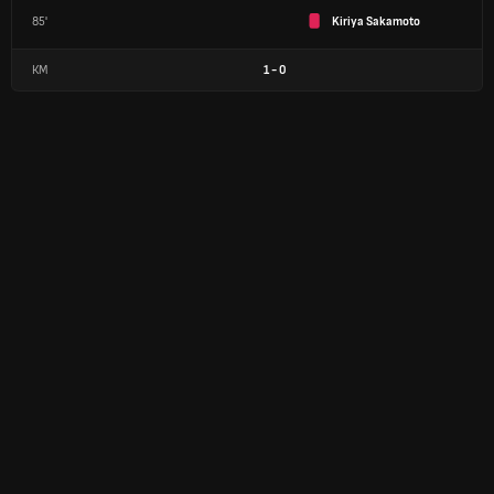
85'
Kiriya Sakamoto
КМ
1
-
0