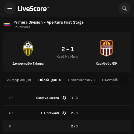
Primera Division - Apertura First Stage
Венецуела
2 - 1
Край На Мача
Депортиво Такира
Карабобо ФК
Информация
Обобщение
Статистики
Състави
Таб
10'
Gustavo Lozano
1 - 0
42'
L. Fioravanti
2 - 0
HT
2
-
0