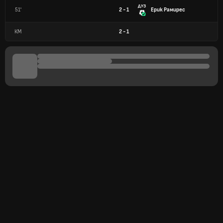
ДУЗ
51'
2 - 1
Ерик Рамирес
КМ
2
-
1