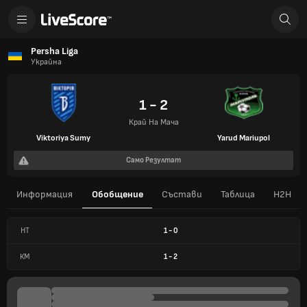
Persha Liga
Украйна
1 - 2
Край На Мача
Viktoriya Sumy
Yarud Mariupol
Само Резултат
Информация
Обобщение
Състави
Таблица
H2H
HT
1
-
0
КМ
1
-
2